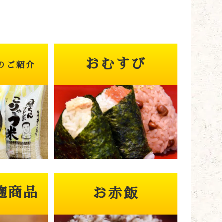
おむすび
のご紹介
麹商品
お赤飯