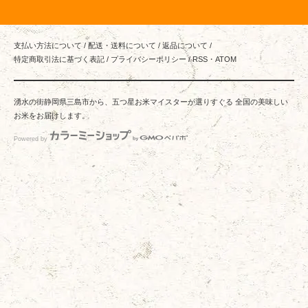
支払い方法について
/
配送・送料について
/
返品について
/
特定商取引法に基づく表記
/
プライバシーポリシー
/
RSS
・
ATOM
湧水の街静岡県三島市から、五つ星お米マイスターが選りすぐる 全国の美味しい
お米をお届けします。
Powered by